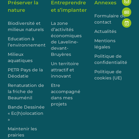
Préserver la
Entreprendre
Annexes
nature
et s’implanter
Formulaire de
contact
Biodiversité et
La zone
milieux naturels
d’activités
Actualités
économiques
Education à
Mentions
de Laveline-
l’environnement
légales
devant-
Milieux
Bruyères
Politique de
aquatiques
confidentialité
Un territoire
PETR Pays de la
attractif et
Politique de
Déodatie
innovant
cookies (UE)
Renaturation de
Etre
la friche de
accompagné
Beauménil
dans mes
projets
Bande Dessinée
« Ec(h)olocation
»
Maintenir les
prairies