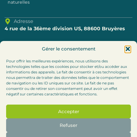
naturelles
Adresse
4 rue de la 36ème division US, 88600 Bruyères
Téléphone
Gérer le consentement
03.29.57.80.69
Pour offrir les meilleures expériences, nous utilisons des
technologies telles que les cookies pour stocker et/ou accéder aux
E-mail
informations des appareils. Le fait de consentir à ces technologies
accueil@cc-bruyeres.fr
nous permettra de traiter des données telles que le comportement
de navigation ou les ID uniques sur ce site. Le fait de ne pas
consentir ou de retirer son consentement peut avoir un effet
Horaires
négatif sur certaines caractéristiques et fonctions.
Lundi, mardi et jeudi : 8h30-12h / 13h30 – 17h
Accepter
Mercredi :
8h30-12h (accueil téléphonique l’après-
midi)
Refuser
Vendredi : 8h30-12h