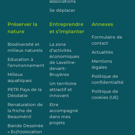
associations
Se déplacer
Préserver la
Entreprendre
Annexes
nature
et s’implanter
Formulaire de
contact
Biodiversité et
La zone
milieux naturels
d’activités
Actualités
économiques
Education à
Mentions
de Laveline-
l’environnement
légales
devant-
Milieux
Bruyères
Politique de
aquatiques
confidentialité
Un territoire
PETR Pays de la
attractif et
Politique de
Déodatie
innovant
cookies (UE)
Renaturation de
Etre
la friche de
accompagné
Beauménil
dans mes
projets
Bande Dessinée
« Ec(h)olocation