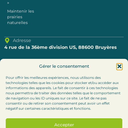
»
Maintenir les
prairies
naturelles
Adresse
4 rue de la 36ème division US, 88600 Bruyères
Téléphone
Gérer le consentement
03.29.57.80.69
Pour offrir les meilleures expériences, nous utilisons des
technologies telles que les cookies pour stocker et/ou accéder aux
E-mail
informations des appareils. Le fait de consentir à ces technologies
accueil@cc-bruyeres.fr
nous permettra de traiter des données telles que le comportement
de navigation ou les ID uniques sur ce site. Le fait de ne pas
consentir ou de retirer son consentement peut avoir un effet
Horaires
négatif sur certaines caractéristiques et fonctions.
Lundi, mardi et jeudi : 8h30-12h / 13h30 – 17h
Accepter
Mercredi :
8h30-12h (accueil téléphonique l’après-