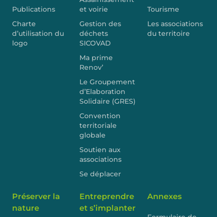
Publications
et voirie
Tourisme
Charte
Gestion des
Les associations
d’utilisation du
déchets
du territoire
logo
SICOVAD
Ma prime
Renov’
Le Groupement
d’Elaboration
Solidaire (GRES)
Convention
territoriale
globale
Soutien aux
associations
Se déplacer
Préserver la
Entreprendre
Annexes
nature
et s’implanter
Formulaire de