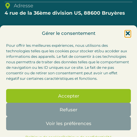
Adresse
4 rue de la 36ème division US, 88600 Bruyères
Téléphone
Gérer le consentement
03.29.57.80.69
Pour offrir les meilleures expériences, nous utilisons des
technologies telles que les cookies pour stocker et/ou accéder aux
E-mail
informations des appareils. Le fait de consentir à ces technologies
accueil@cc-bruyeres.fr
nous permettra de traiter des données telles que le comportement
de navigation ou les ID uniques sur ce site. Le fait de ne pas
consentir ou de retirer son consentement peut avoir un effet
Horaires
négatif sur certaines caractéristiques et fonctions.
Lundi, mardi et jeudi : 8h30-12h / 13h30 – 17h
Accepter
Mercredi :
8h30-12h (accueil téléphonique l’après-
midi)
Refuser
Vendredi : 8h30-12h
Voir les préférences