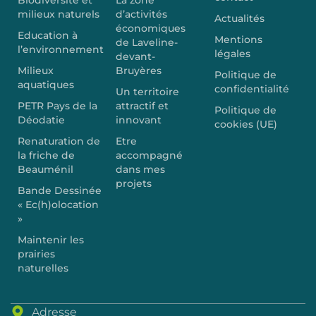
Biodiversité et
La zone
milieux naturels
d’activités
Actualités
économiques
Education à
Mentions
de Laveline-
l’environnement
légales
devant-
Milieux
Bruyères
Politique de
aquatiques
confidentialité
Un territoire
PETR Pays de la
attractif et
Politique de
Déodatie
innovant
cookies (UE)
Renaturation de
Etre
la friche de
accompagné
Beauménil
dans mes
projets
Bande Dessinée
« Ec(h)olocation
»
Maintenir les
prairies
naturelles
Adresse