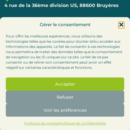
4 rue de la 36ème division US, 88600 Bruyères
Téléphone
Gérer le consentement
03.29.57.80.69
Pour offrir les meilleures expériences, nous utilisons des
technologies telles que les cookies pour stocker et/ou accéder aux
E-mail
informations des appareils. Le fait de consentir à ces technologies
accueil@cc-bruyeres.fr
nous permettra de traiter des données telles que le comportement
de navigation ou les ID uniques sur ce site. Le fait de ne pas
consentir ou de retirer son consentement peut avoir un effet
Horaires
négatif sur certaines caractéristiques et fonctions.
Lundi, mardi et jeudi : 8h30-12h / 13h30 – 17h
Accepter
Mercredi :
8h30-12h (accueil téléphonique l’après-
midi)
Refuser
Vendredi : 8h30-12h
Voir les préférences
Politique de cookies
Politique de confidentialité