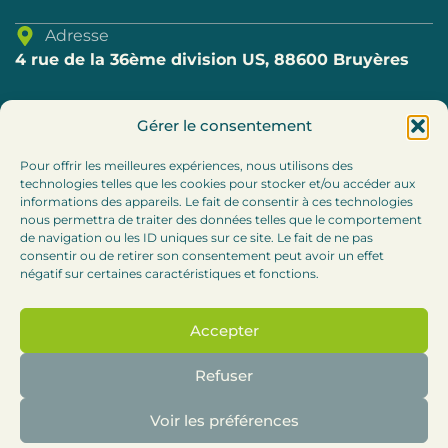
Adresse
4 rue de la 36ème division US, 88600 Bruyères
Téléphone
Gérer le consentement
03.29.57.80.69
Pour offrir les meilleures expériences, nous utilisons des
technologies telles que les cookies pour stocker et/ou accéder aux
E-mail
informations des appareils. Le fait de consentir à ces technologies
accueil@cc-bruyeres.fr
nous permettra de traiter des données telles que le comportement
de navigation ou les ID uniques sur ce site. Le fait de ne pas
consentir ou de retirer son consentement peut avoir un effet
Horaires
négatif sur certaines caractéristiques et fonctions.
Lundi, mardi et jeudi : 8h30-12h / 13h30 – 17h
Accepter
Mercredi :
8h30-12h (accueil téléphonique l’après-
midi)
Refuser
Vendredi : 8h30-12h
Voir les préférences