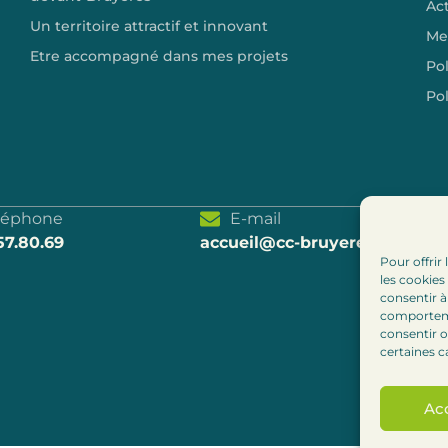
Act
Un territoire attractif et innovant
Me
Etre accompagné dans mes projets
Pol
Pol
léphone
E-mail
57.80.69
accueil@cc-bruyeres.fr
Pour offrir
les cookies
consentir à
comportemen
consentir o
certaines c
Ac