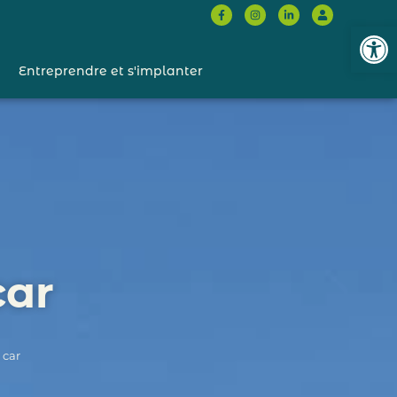
Ouvrir l
Entreprendre et s'implanter
car
 car