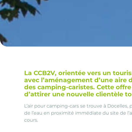
La CCB2V, orientée vers un touris
avec l’aménagement d’une aire d’
des camping-caristes. Cette offre 
d’attirer une nouvelle clientèle t
L’air pour camping-cars se trouve à Docelles, p
de l’eau en proximité immédiate du site de l’
cours.