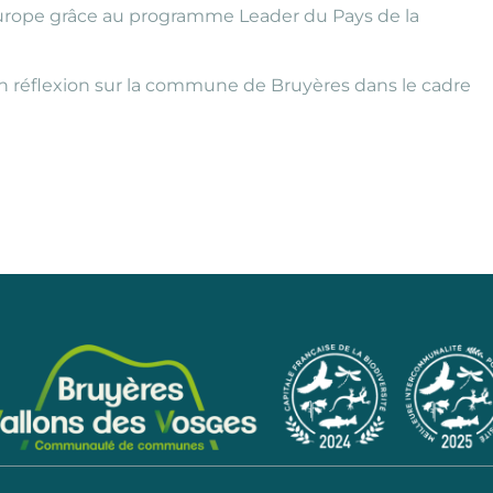
’Europe grâce au programme Leader du Pays de la
en réflexion sur la commune de Bruyères dans le cadre