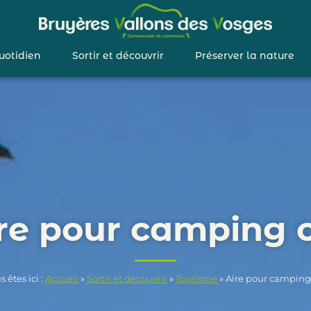
uotidien
Sortir et découvrir
Préserver la nature
re pour camping 
s êtes ici :
Accueil
»
Sortir et découvrir
»
Tourisme
»
Aire pour camping