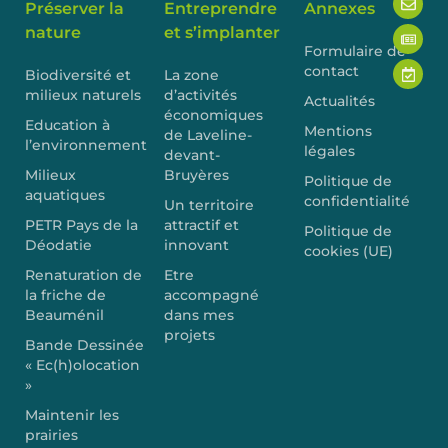
Préserver la
Entreprendre
Annexes
nature
et s’implanter
Formulaire de
contact
Biodiversité et
La zone
milieux naturels
d’activités
Actualités
économiques
Education à
Mentions
de Laveline-
l’environnement
légales
devant-
Milieux
Bruyères
Politique de
aquatiques
confidentialité
Un territoire
PETR Pays de la
attractif et
Politique de
Déodatie
innovant
cookies (UE)
Renaturation de
Etre
la friche de
accompagné
Beauménil
dans mes
projets
Bande Dessinée
« Ec(h)olocation
»
Maintenir les
prairies