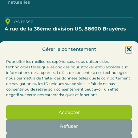
naturelles
Adresse
4 rue de la 36ème division US, 88600 Bruyères
Téléphone
Gérer le consentement
03.29.57.80.69
Pour offrir les meilleures expériences, nous utilisons des
technologies telles que les cookies pour stocker et/ou accéder aux
E-mail
informations des appareils. Le fait de consentir à ces technologies
accueil@cc-bruyeres.fr
nous permettra de traiter des données telles que le comportement
de navigation ou les ID uniques sur ce site. Le fait de ne pas
consentir ou de retirer son consentement peut avoir un effet
Horaires
négatif sur certaines caractéristiques et fonctions.
Lundi, mardi et jeudi : 8h30-12h / 13h30 – 17h
Accepter
Mercredi :
8h30-12h (accueil téléphonique l’après-
midi)
Refuser
Vendredi : 8h30-12h