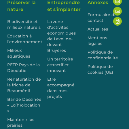
Préserver la
Entreprendre
Annexes
nature
et s’implanter
Formulaire de
contact
Biodiversité et
La zone
milieux naturels
d’activités
Actualités
économiques
Education à
Mentions
de Laveline-
l’environnement
légales
devant-
Milieux
Bruyères
Politique de
aquatiques
confidentialité
Un territoire
PETR Pays de la
attractif et
Politique de
Déodatie
innovant
cookies (UE)
Renaturation de
Etre
la friche de
accompagné
Beauménil
dans mes
projets
Bande Dessinée
« Ec(h)olocation
»
Maintenir les
prairies