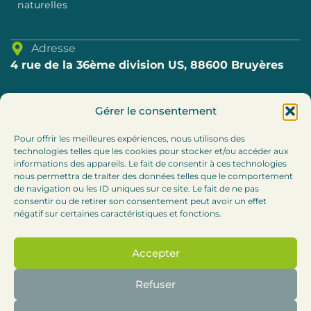
naturelles
Adresse
4 rue de la 36ème division US, 88600 Bruyères
Téléphone
Gérer le consentement
03.29.57.80.69
Pour offrir les meilleures expériences, nous utilisons des
technologies telles que les cookies pour stocker et/ou accéder aux
E-mail
informations des appareils. Le fait de consentir à ces technologies
accueil@cc-bruyeres.fr
nous permettra de traiter des données telles que le comportement
de navigation ou les ID uniques sur ce site. Le fait de ne pas
consentir ou de retirer son consentement peut avoir un effet
Horaires
négatif sur certaines caractéristiques et fonctions.
Lundi, mardi et jeudi : 8h30-12h / 13h30 – 17h
Accepter
Mercredi :
8h30-12h (accueil téléphonique l’après-
midi)
Refuser
Vendredi : 8h30-12h