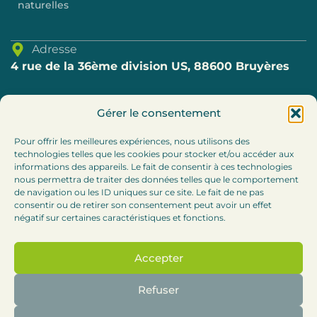
naturelles
Adresse
4 rue de la 36ème division US, 88600 Bruyères
Téléphone
Gérer le consentement
03.29.57.80.69
Pour offrir les meilleures expériences, nous utilisons des
technologies telles que les cookies pour stocker et/ou accéder aux
E-mail
informations des appareils. Le fait de consentir à ces technologies
accueil@cc-bruyeres.fr
nous permettra de traiter des données telles que le comportement
de navigation ou les ID uniques sur ce site. Le fait de ne pas
consentir ou de retirer son consentement peut avoir un effet
Horaires
négatif sur certaines caractéristiques et fonctions.
Lundi, mardi et jeudi : 8h30-12h / 13h30 – 17h
Accepter
Mercredi :
8h30-12h (accueil téléphonique l’après-
midi)
Refuser
Vendredi : 8h30-12h