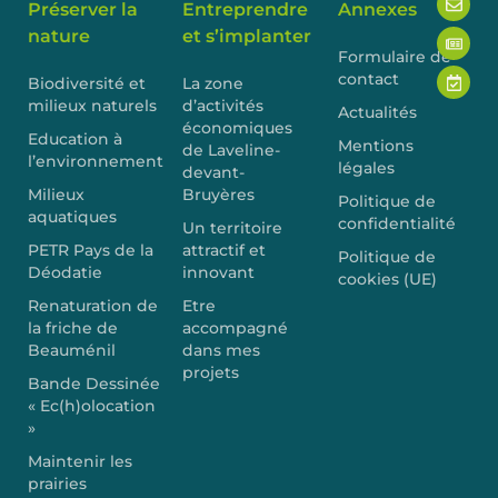
Préserver la
Entreprendre
Annexes
nature
et s’implanter
Formulaire de
contact
Biodiversité et
La zone
milieux naturels
d’activités
Actualités
économiques
Education à
Mentions
de Laveline-
l’environnement
légales
devant-
Milieux
Bruyères
Politique de
aquatiques
confidentialité
Un territoire
PETR Pays de la
attractif et
Politique de
Déodatie
innovant
cookies (UE)
Renaturation de
Etre
la friche de
accompagné
Beauménil
dans mes
projets
Bande Dessinée
« Ec(h)olocation
»
Maintenir les
prairies