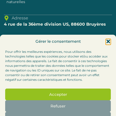
naturelles
Adresse
4 rue de la 36ème division US, 88600 Bruyères
Téléphone
Gérer le consentement
03.29.57.80.69
Pour offrir les meilleures expériences, nous utilisons des
technologies telles que les cookies pour stocker et/ou accéder aux
E-mail
informations des appareils. Le fait de consentir à ces technologies
accueil@cc-bruyeres.fr
nous permettra de traiter des données telles que le comportement
de navigation ou les ID uniques sur ce site. Le fait de ne pas
consentir ou de retirer son consentement peut avoir un effet
Horaires
négatif sur certaines caractéristiques et fonctions.
Lundi, mardi et jeudi : 8h30-12h / 13h30 – 17h
Accepter
Mercredi :
8h30-12h (accueil téléphonique l’après-
midi)
Refuser
Vendredi : 8h30-12h