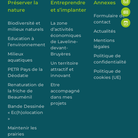
Préserver la
Entreprendre
Annexes
nature
et s’implanter
Formulaire de
contact
Biodiversité et
La zone
milieux naturels
d’activités
Actualités
économiques
Education à
Mentions
de Laveline-
l’environnement
légales
devant-
Milieux
Bruyères
Politique de
aquatiques
confidentialité
Un territoire
PETR Pays de la
attractif et
Politique de
Déodatie
innovant
cookies (UE)
Renaturation de
Etre
la friche de
accompagné
Beauménil
dans mes
projets
Bande Dessinée
« Ec(h)olocation
»
Maintenir les
prairies