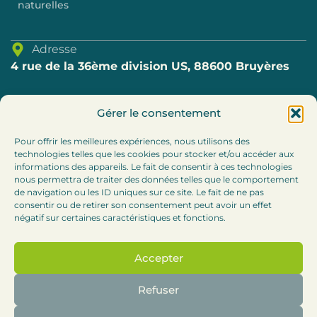
naturelles
Adresse
4 rue de la 36ème division US, 88600 Bruyères
Téléphone
Gérer le consentement
03.29.57.80.69
Pour offrir les meilleures expériences, nous utilisons des
technologies telles que les cookies pour stocker et/ou accéder aux
E-mail
informations des appareils. Le fait de consentir à ces technologies
accueil@cc-bruyeres.fr
nous permettra de traiter des données telles que le comportement
de navigation ou les ID uniques sur ce site. Le fait de ne pas
consentir ou de retirer son consentement peut avoir un effet
Horaires
négatif sur certaines caractéristiques et fonctions.
Lundi, mardi et jeudi : 8h30-12h / 13h30 – 17h
Accepter
Mercredi :
8h30-12h (accueil téléphonique l’après-
midi)
Refuser
Vendredi : 8h30-12h