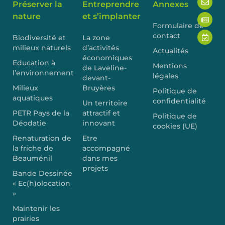
Préserver la
Entreprendre
Annexes
nature
et s’implanter
Formulaire de
contact
Biodiversité et
La zone
milieux naturels
d’activités
Actualités
économiques
Education à
Mentions
de Laveline-
l’environnement
légales
devant-
Milieux
Bruyères
Politique de
aquatiques
confidentialité
Un territoire
PETR Pays de la
attractif et
Politique de
Déodatie
innovant
cookies (UE)
Renaturation de
Etre
la friche de
accompagné
Beauménil
dans mes
projets
Bande Dessinée
« Ec(h)olocation
»
Maintenir les
prairies