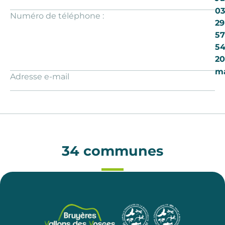
03
Numéro de téléphone :
29
57
5
20
ma
Adresse e-mail
34 communes