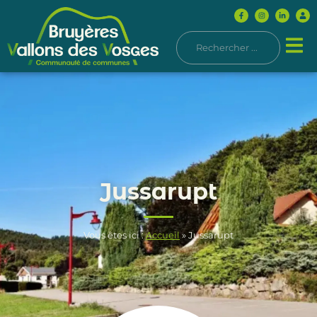
Jussarupt
Vous êtes ici :
Accueil
»
Jussarupt