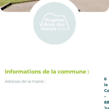
Informations de la commune :
6
Adresse de la mairie :
le
Ce
–
8
Ju