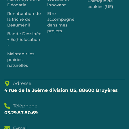
Politique de
Déodatie
innovant
cookies (UE)
Renaturation de
Etre
la friche de
accompagné
Beauménil
dans mes
projets
Bande Dessinée
« Ec(h)olocation
»
Maintenir les
prairies
naturelles
Adresse
4 rue de la 36ème division US, 88600 Bruyères
Téléphone
03.29.57.80.69
E-mail