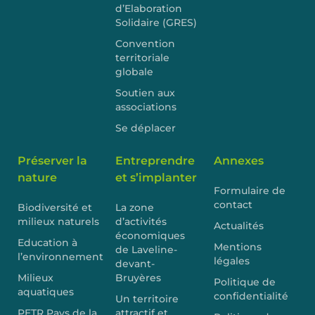
d’Elaboration
Solidaire (GRES)
Convention
territoriale
globale
Soutien aux
associations
Se déplacer
Préserver la
Entreprendre
Annexes
nature
et s’implanter
Formulaire de
contact
Biodiversité et
La zone
milieux naturels
d’activités
Actualités
économiques
Education à
Mentions
de Laveline-
l’environnement
légales
devant-
Milieux
Bruyères
Politique de
aquatiques
confidentialité
Un territoire
PETR Pays de la
attractif et