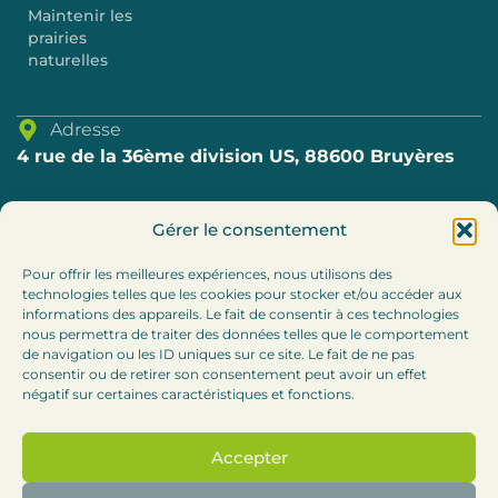
Maintenir les
prairies
naturelles
Adresse
4 rue de la 36ème division US, 88600 Bruyères
Téléphone
Gérer le consentement
03.29.57.80.69
Pour offrir les meilleures expériences, nous utilisons des
technologies telles que les cookies pour stocker et/ou accéder aux
E-mail
informations des appareils. Le fait de consentir à ces technologies
accueil@cc-bruyeres.fr
nous permettra de traiter des données telles que le comportement
de navigation ou les ID uniques sur ce site. Le fait de ne pas
consentir ou de retirer son consentement peut avoir un effet
Horaires
négatif sur certaines caractéristiques et fonctions.
Lundi, mardi et jeudi : 8h30-12h / 13h30 – 17h
Accepter
Mercredi :
8h30-12h (accueil téléphonique l’après-
midi)