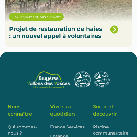
Environnement
,
Mis en avant
Projet de restauration de haies
: un nouvel appel à volontaires
Nous
Vivre au
Sortir et
connaître
quotidien
découvrir
Qui sommes-
France Services
Piscine
nous ?
communautaire
Enfance,